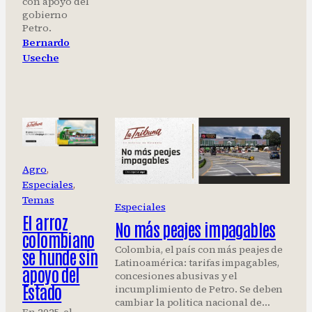
con apoyo del
gobierno
Petro.
Bernardo
Useche
Agro
, 
Especiales
, 
Temas
Especiales
El arroz
No más peajes impagables
colombiano
Colombia, el país con más peajes de
se hunde sin
Latinoamérica: tarifas impagables,
apoyo del
concesiones abusivas y el
Estado
incumplimiento de Petro. Se deben
cambiar la politica nacional de…