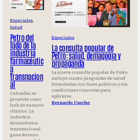
Especiales
, 
Salud
Petro del
Especiales
lado de la
La consulta popular de
industria
Petro: salud, demagogia y
farmacéutic
propaganda
a
La nueva consulta popular de Petro
transnacion
incluye cuatro preguntas de salud
al
formuladas con fines políticos y sin
condiciones concretas para
Colombia se
aplicarse.
proyecta como
Bernardo Useche
hub de ensayos
clínicos. La
industria
farmacéutica
transnacional
gana terreno