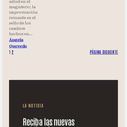
salud en el
magisterio, la
improvisación
reinante es el
sello de los
cambios
hechos en…
Ángela
Quevedo
1
2
PÁGINA SIGUIENTE
LA NOTICIA
Reciba las nuevas