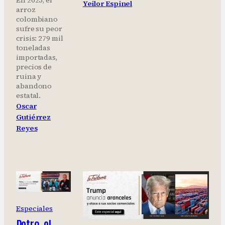
En 2025, el
Yeilor Espinel
arroz
colombiano
sufre su peor
crisis: 279 mil
toneladas
importadas,
precios de
ruina y
abandono
estatal.
Oscar
Gutiérrez
Reyes
Especiales
Petro, el