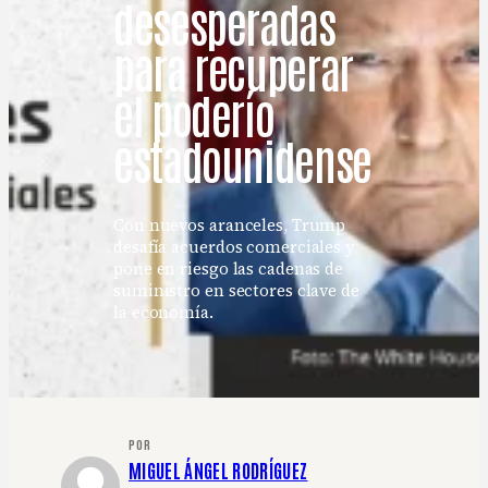
desesperadas
para recuperar
el poderío
estadounidense
Con nuevos aranceles, Trump
desafía acuerdos comerciales y
pone en riesgo las cadenas de
suministro en sectores clave de
la economía.
POR
MIGUEL ÁNGEL RODRÍGUEZ