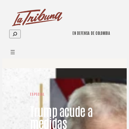
Saltar
al
contenido
Buscar
EN DEFENSA DE COLOMBIA
ESPECIAL
Trump acude a
medidas