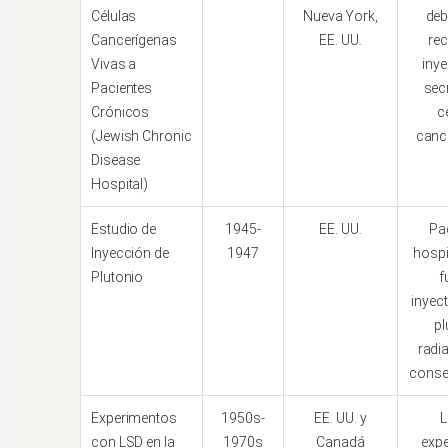
Células
Nueva York,
deb
Cancerígenas
EE. UU.
rec
Vivas a
iny
Pacientes
sec
Crónicos
c
(Jewish Chronic
canc
Disease
Hospital)
Estudio de
1945-
EE. UU.
Pa
Inyección de
1947
hospi
Plutonio
f
inyec
pl
radia
conse
Experimentos
1950s-
EE. UU. y
L
con LSD en la
1970s
Canadá
exp