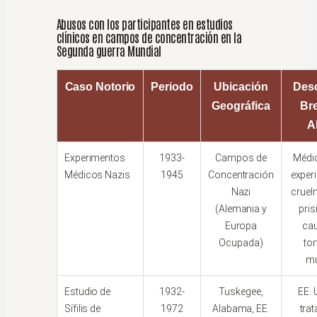
Abusos con los participantes en estudios
clínicos en campos de concentración en la
Segunda guerra Mundial
Caso Notorio
Periodo
Ubicación
Desc
Geográfica
Bre
A
Experimentos
1933-
Campos de
Médi
Médicos Nazis
1945
Concentración
exper
Nazi
cruel
(Alemania y
pris
Europa
ca
Ocupada)
tor
mu
Estudio de
1932-
Tuskegee,
EE. 
Sífilis de
1972
Alabama, EE.
tra