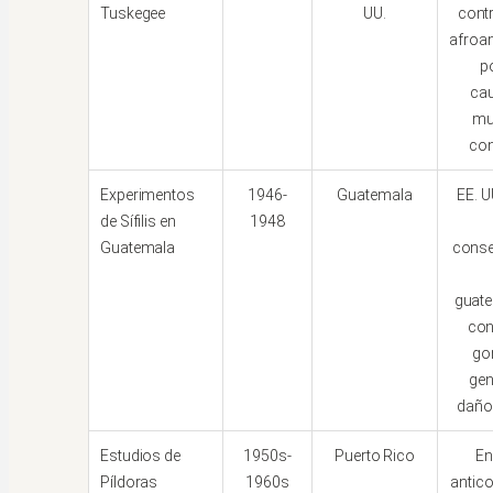
Tuskegee
UU.
contr
afroa
p
ca
mu
con
Experimentos
1946-
Guatemala
EE. U
de Sífilis en
1948
Guatemala
conse
guat
con 
go
ge
daño
Estudios de
1950s-
Puerto Rico
En
Píldoras
1960s
antic