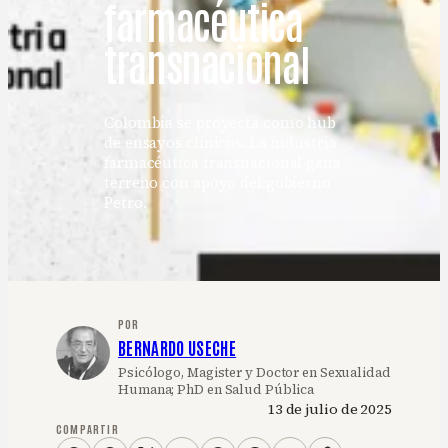
farmacéutica
transnacional
Colombia se proyecta como hub
de ensayos clínicos. La industria
farmacéutica transnacional gana
terreno con apoyo del gobierno
Petro.
POR
BERNARDO USECHE
Psicólogo, Magister y Doctor en Sexualidad
Humana; PhD en Salud Pública
13 de julio de 2025
COMPARTIR