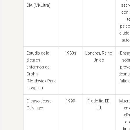
CIA (MKUltra)
secr
con 
t
psico
ciuda
auto
Estudio de la
1980s
Londres, Reino
Ensay
dieta en
Unido
sob
enfermos de
prov
Crohn
desnut
(Northwick Park
falta 
Hospital)
El caso Jesse
1999
Filadelfia, EE.
Muert
Gelsinger
UU.
en
clí
co
fina