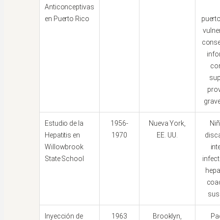
Anticonceptivas
en Puerto Rico
puert
vulne
conse
inf
co
sup
pro
grav
Estudio de la
1956-
Nueva York,
Ni
Hepatitis en
1970
EE. UU.
disc
Willowbrook
int
State School
infec
hepat
coa
sus
Inyección de
1963
Brooklyn,
Pa