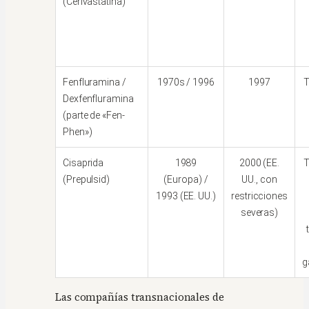
(Cerivastatina)
Fenfluramina /
1970s / 1996
1997
T
Dexfenfluramina
(parte de «Fen-
Phen»)
Cisaprida
1989
2000 (EE.
T
(Prepulsid)
(Europa) /
UU., con
1993 (EE. UU.)
restricciones
severas)
g
Las compañías transnacionales de