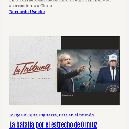
EE.UU.-Israel-Marruecos contra Pedro Sánchez y su
acercamiento a China
Bernardo Useche
Jorge Enrique Esguerra
, 
Pasa en el mundo
La batalla por el estrecho de Ormuz