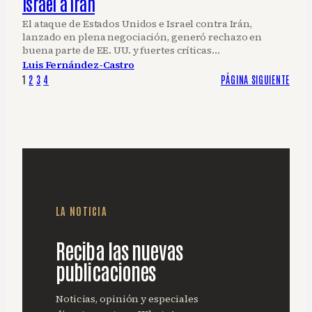
Israel a Irán
El ataque de Estados Unidos e Israel contra Irán,
lanzado en plena negociación, generó rechazo en
buena parte de EE. UU. y fuertes críticas…
Luis Fernández-Castro
1
2
3
4
PÁGINA SIGUIENTE
LA NOTICIA
Reciba las nuevas
publicaciones
Noticias, opinión y especiales