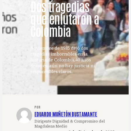
Dos tragedias
que enlutaron a
Colombia
Noviembre de 1985 dejó dos
tragedias imborrables en la
historia de Colombia.40 años
después, aún no hay justicia ni
responsables claros.
POR
EDUARDO MUÑETÓN BUSTAMANTE
Dirigente Dignidad & Compromiso del
Magdalena Medio