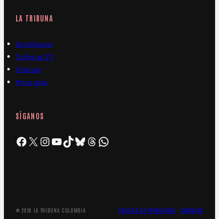
LA TRIBUNA
Escríbenos
Tribuna TV
Podcast
Pura paja
SÍGANOS
Facebook
X
Instagram
YouTube
TikTok
Bluesky
Threads
WhatsApp
© 2026 LA TRIBUNA COLOMBIA
POLÍTICA DE PRIVACIDAD
·
CONTACTO