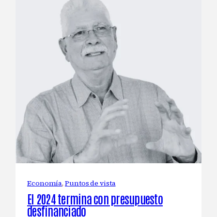
Economía
, 
Puntos de vista
El 2024 termina con presupuesto
desfinanciado