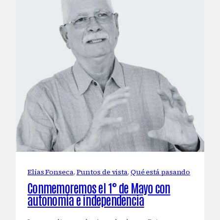
Elías Fonseca
, 
Puntos de vista
, 
Qué está pasando
Conmemoremos el 1° de Mayo con
autonomía e independencia