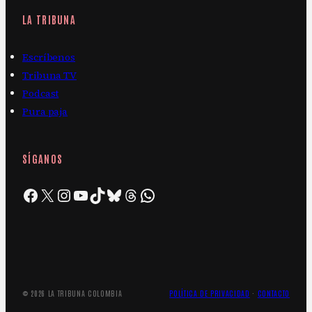
LA TRIBUNA
Escríbenos
Tribuna TV
Podcast
Pura paja
SÍGANOS
Facebook
X
Instagram
YouTube
TikTok
Bluesky
Threads
WhatsApp
© 2026 LA TRIBUNA COLOMBIA
POLÍTICA DE PRIVACIDAD
·
CONTACTO