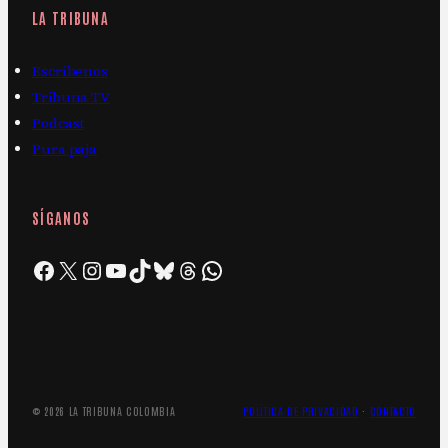
LA TRIBUNA
Escríbenos
Tribuna TV
Podcast
Pura paja
SÍGANOS
Facebook
X
Instagram
YouTube
TikTok
Bluesky
Threads
WhatsApp
© 2026 LA TRIBUNA COLOMBIA
POLÍTICA DE PRIVACIDAD
·
CONTACTO