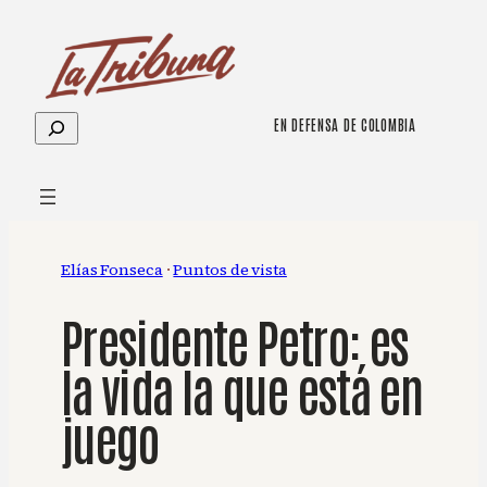
Saltar
al
contenido
Buscar
EN DEFENSA DE COLOMBIA
Elías Fonseca
 · 
Puntos de vista
Presidente Petro: es
la vida la que está en
juego