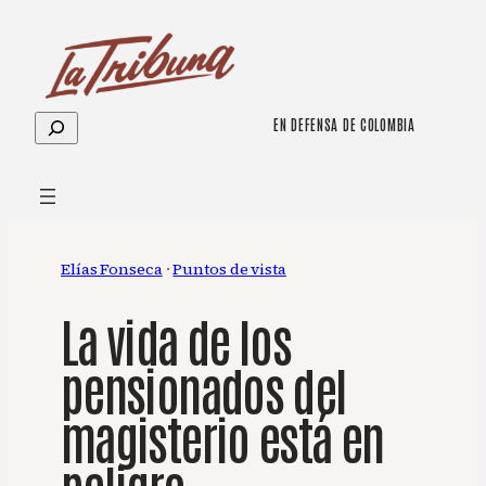
Saltar
al
contenido
Buscar
EN DEFENSA DE COLOMBIA
Elías Fonseca
 · 
Puntos de vista
La vida de los
pensionados del
magisterio está en
peligro