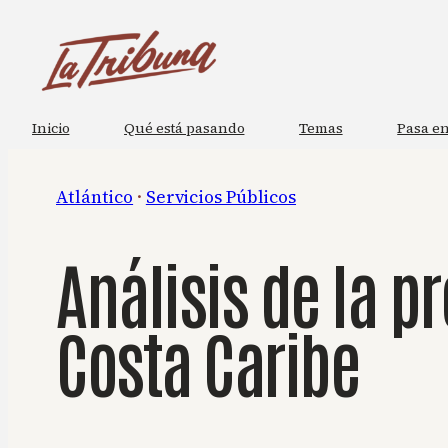
Saltar
al
contenido
Inicio
Qué está pasando
Temas
Pasa en
Atlántico
 · 
Servicios Públicos
Análisis de la p
Costa Caribe