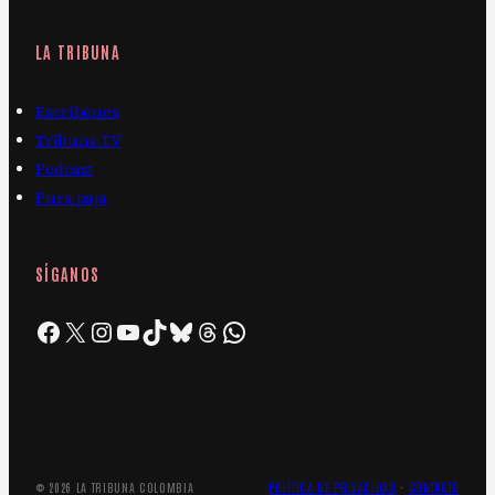
LA TRIBUNA
Escríbenos
Tribuna TV
Podcast
Pura paja
SÍGANOS
Facebook
X
Instagram
YouTube
TikTok
Bluesky
Threads
WhatsApp
© 2026 LA TRIBUNA COLOMBIA
POLÍTICA DE PRIVACIDAD
·
CONTACTO