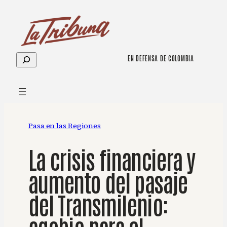
Saltar
al
contenido
Buscar
EN DEFENSA DE COLOMBIA
Pasa en las Regiones
La crisis financiera y
aumento del pasaje
del Transmilenio:
agobio para el