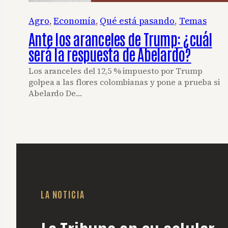
Agro
, 
Economía
, 
Qué está pasando
, 
Temas
Ante los aranceles de Trump: ¿cuál
será la respuesta de Abelardo?
Los aranceles del 12,5 % impuesto por Trump
golpea a las flores colombianas y pone a prueba si
Abelardo De…
LA NOTICIA