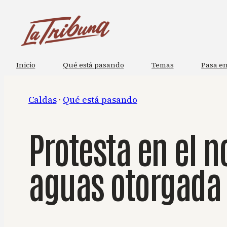
Saltar
al
contenido
Inicio
Qué está pasando
Temas
Pasa en
Caldas
 · 
Qué está pasando
Protesta en el n
aguas otorgada 