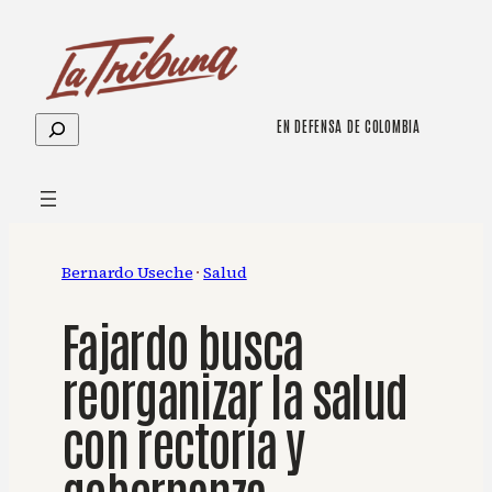
Saltar
al
contenido
Buscar
EN DEFENSA DE COLOMBIA
Bernardo Useche
 · 
Salud
Fajardo busca
reorganizar la salud
con rectoría y
gobernanza