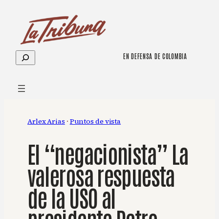
Saltar
al
contenido
Buscar
EN DEFENSA DE COLOMBIA
Arlex Arias
 · 
Puntos de vista
El “negacionista” La
valerosa respuesta
de la USO al
presidente Petro