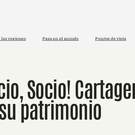
 las regiones
Pasa en el mundo
Puntos de vista
cio, Socio! Cartag
su patrimonio