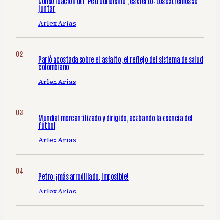
Consolidación del ‘Petrouribismo’, es cierto: Los extremos se
juntan
Arlex Arias
Parió acostada sobre el asfalto, el reflejo del sistema de salud
colombiano
Arlex Arias
Mundial mercantilizado y dirigido, acabando la esencia del
fútbol
Arlex Arias
Petro: ¡más arrodillado, imposible!
Arlex Arias