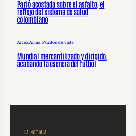
Parió acostada sobre el asfalto, el
reflejo del sistema de salud
colombiano
Arlex Arias
, 
Puntos de vista
Mundial mercantilizado y dirigido,
acabando la esencia del fútbol
LA NOTICIA