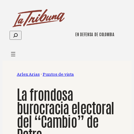
Saltar
al
contenido
Buscar
EN DEFENSA DE COLOMBIA
Arlex Arias
 · 
Puntos de vista
La frondosa
burocracia electoral
del “Cambio” de
Petro