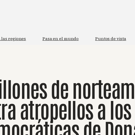
 las regiones
Pasa en el mundo
Puntos de vista
illones de nortea
a atropellos a los
mocráticas de Don