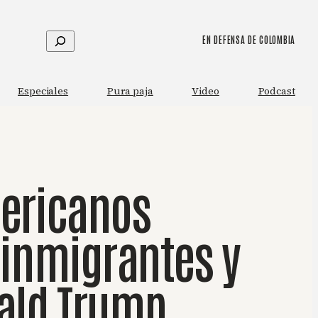
Buscar
EN DEFENSA DE COLOMBIA
Especiales
Pura paja
Video
Podcast
mericanos
 inmigrantes y
ald Trump