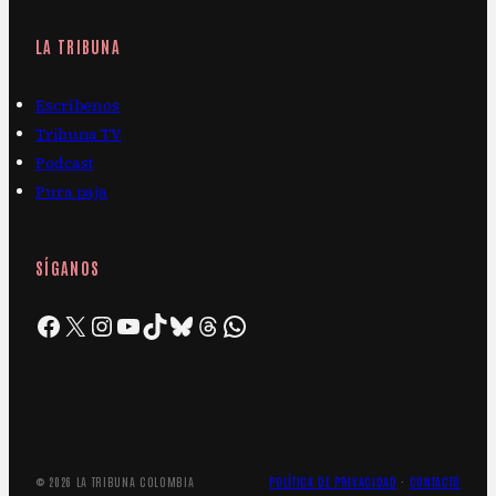
LA TRIBUNA
Escríbenos
Tribuna TV
Podcast
Pura paja
SÍGANOS
Facebook
X
Instagram
YouTube
TikTok
Bluesky
Threads
WhatsApp
© 2026 LA TRIBUNA COLOMBIA
POLÍTICA DE PRIVACIDAD
·
CONTACTO