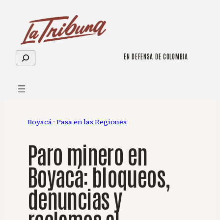
Saltar
al
contenido
Buscar
EN DEFENSA DE COLOMBIA
Boyacá
 · 
Pasa en las Regiones
Paro minero en
Boyacá: bloqueos,
denuncias y
reclamos al