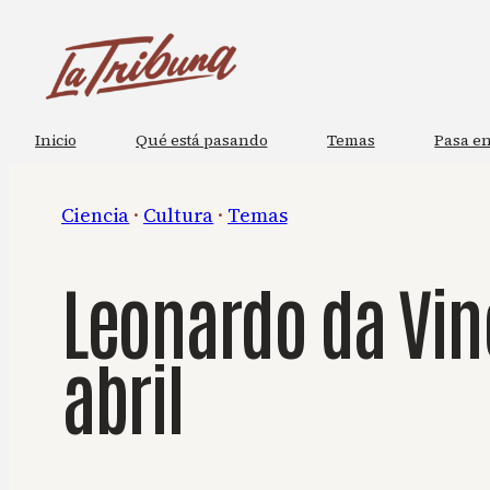
Saltar
al
contenido
Inicio
Qué está pasando
Temas
Pasa en
Ciencia
 · 
Cultura
 · 
Temas
Leonardo da Vinc
abril