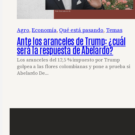
Agro
, 
Economía
, 
Qué está pasando
, 
Temas
Ante los aranceles de Trump: ¿cuál
será la respuesta de Abelardo?
Los aranceles del 12,5 % impuesto por Trump
golpea a las flores colombianas y pone a prueba si
Abelardo De…