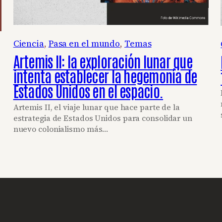
Ciencia
, 
Pasa en el mundo
, 
Temas
Artemis II: la exploración lunar que
intenta establecer la hegemonía de
Estados Unidos en el espacio.
Artemis II, el viaje lunar que hace parte de la
estrategia de Estados Unidos para consolidar un
nuevo colonialismo más…