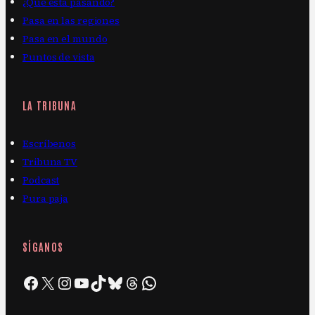
¿Qué está pasando?
Pasa en las regiones
Pasa en el mundo
Puntos de vista
LA TRIBUNA
Escríbenos
Tribuna TV
Podcast
Pura paja
SÍGANOS
Facebook
X
Instagram
YouTube
TikTok
Bluesky
Threads
WhatsApp