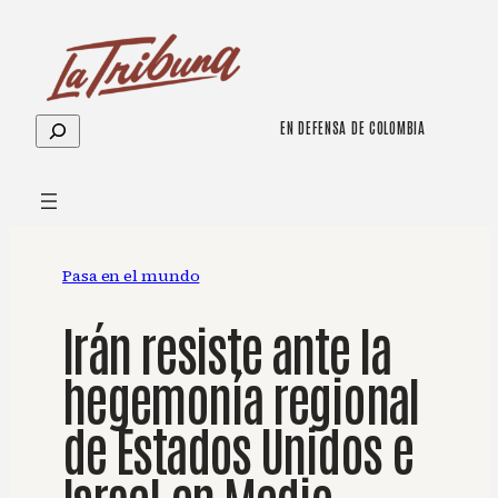
Saltar
al
contenido
Buscar
EN DEFENSA DE COLOMBIA
Pasa en el mundo
Irán resiste ante la
hegemonía regional
de Estados Unidos e
Israel en Medio