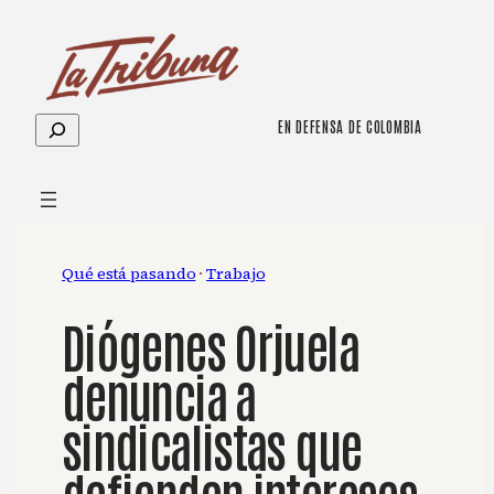
Saltar
al
contenido
Buscar
EN DEFENSA DE COLOMBIA
Qué está pasando
 · 
Trabajo
Diógenes Orjuela
denuncia a
sindicalistas que
defienden intereses