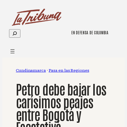
Saltar
al
contenido
Buscar
EN DEFENSA DE COLOMBIA
Cundinamarca
 · 
Pasa en las Regiones
Petro debe bajar los
carísimos peajes
entre Bogotá y
Facatativá.