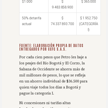
$1.000
$
$ 365.000
9.483.858.900
50% de tarifa
$
$ 1.952.750
actual
74.337.893.700
(CATEGORÍA
I)
FUENTE: ELABORACIÓN PROPIA DE DATOS
ENTREGADOS POR CCFC S.A.S.
Por cada cien pesos que Petro les baje a
los peajes del Río Bogotá y El Corzo, la
Sabana de Occidente se ahorra más de
mil millones de pesos, lo que se refleja
en un ahorro individual de $36.500 para
quien viaje todos los días a Bogotá y
pague la categoría I.
Ni concesiones ni tarifas altas