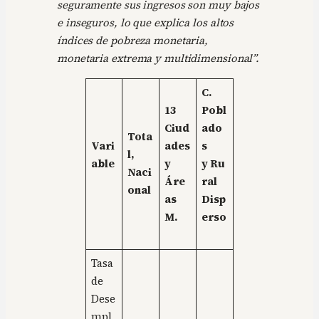
seguramente sus ingresos son muy bajos
e inseguros, lo que explica los altos
índices de pobreza monetaria,
monetaria extrema y multidimensional”.
C.
13
Pobl
Ciud
ado
Tota
Vari
ades
s
l,
able
y
y
Ru
Naci
Áre
ral
onal
as
Disp
M.
erso
Tasa
de
Dese
mpl