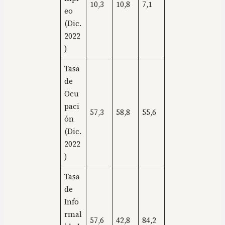
10,3
10,8
7,1
eo
(Dic.
2022
)
Tasa
de
Ocu
paci
57,3
58,8
55,6
ón
(Dic.
2022
)
Tasa
de
Info
rmal
57,6
42,8
84,2