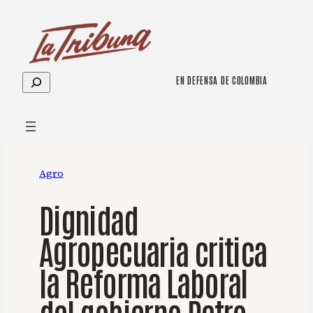
Saltar
al
contenido
Buscar
EN DEFENSA DE COLOMBIA
Agro
Dignidad
Agropecuaria critica
la Reforma Laboral
del gobierno Petro