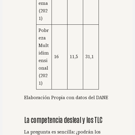
ema
(202
1)
Pobr
eza
Mult
idim
16
11,5
31,1
ensi
onal
(202
1)
Elaboración Propia con datos del DANE
La competencia desleal y los TLC
La pregunta es sencilla: ¿podrán los