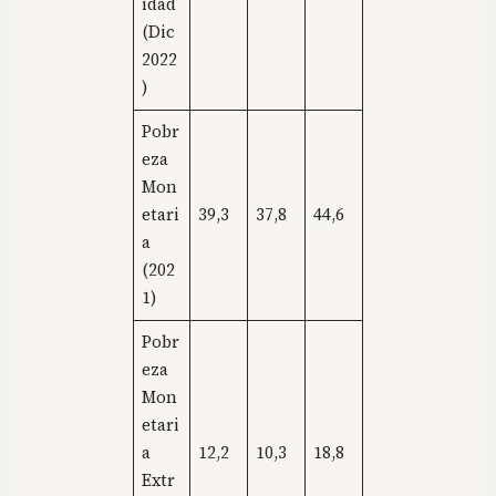
idad
(Dic
2022
)
Pobr
eza
Mon
etari
39,3
37,8
44,6
a
(202
1)
Pobr
eza
Mon
etari
a
12,2
10,3
18,8
Extr