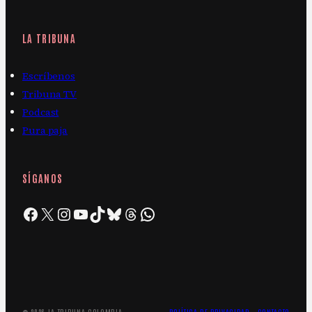
LA TRIBUNA
Escríbenos
Tribuna TV
Podcast
Pura paja
SÍGANOS
Facebook
X
Instagram
YouTube
TikTok
Bluesky
Threads
WhatsApp
© 2026 LA TRIBUNA COLOMBIA
POLÍTICA DE PRIVACIDAD
·
CONTACTO