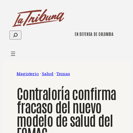
Saltar
al
contenido
Buscar
EN DEFENSA DE COLOMBIA
Magisterio
 · 
Salud
 · 
Temas
Contraloría confirma
fracaso del nuevo
modelo de salud del
FOMAG