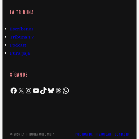
LA TRIBUNA
Escríbenos
Tribuna TV
Podcast
Pura paja
SÍGANOS
Facebook
X
Instagram
YouTube
TikTok
Bluesky
Threads
WhatsApp
© 2026 LA TRIBUNA COLOMBIA
POLÍTICA DE PRIVACIDAD
·
CONTACTO