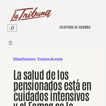
Saltar
al
contenido
Buscar
EN DEFENSA DE COLOMBIA
Elías Fonseca
 · 
Puntos de vista
La salud de los
pensionados está en
cuidados intensivos
y al Fomag se lo