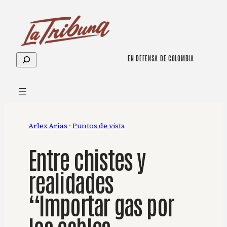
Saltar
al
contenido
Buscar
EN DEFENSA DE COLOMBIA
Arlex Arias
 · 
Puntos de vista
Entre chistes y
realidades
“Importar gas por
los cables