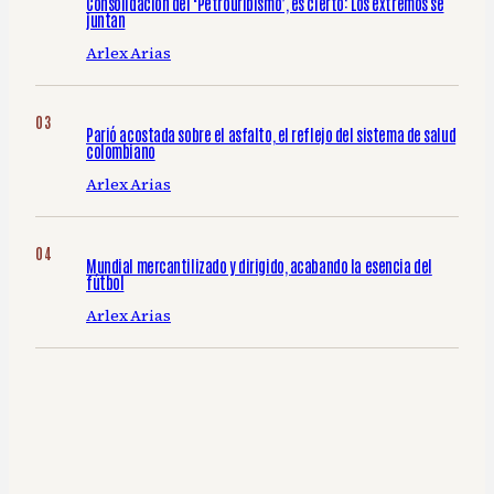
Consolidación del ‘Petrouribismo’, es cierto: Los extremos se
juntan
Arlex Arias
Parió acostada sobre el asfalto, el reflejo del sistema de salud
colombiano
Arlex Arias
Mundial mercantilizado y dirigido, acabando la esencia del
fútbol
Arlex Arias