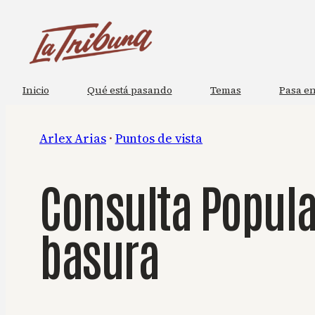
Saltar
al
contenido
Inicio
Qué está pasando
Temas
Pasa en
Arlex Arias
 · 
Puntos de vista
Consulta Popula
basura